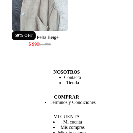
50
%
OFF
Camisa Perla Beige
$
990
$
1.990
El
El
precio
precio
original
actual
era:
es:
$ 1.990.
$ 990.
NOSOTROS
Contacto
Tienda
COMPRAR
Términos y Condiciones
MI CUENTA
Mi cuenta
Mis compras
Mis direcciones