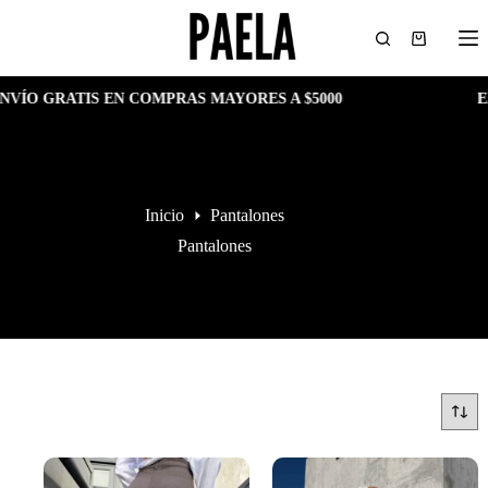
Saltar
al
Carro
contenido
de
compra
GRATIS EN COMPRAS MAYORES A $5000
ENVÍO 
Inicio
Pantalones
Pantalones