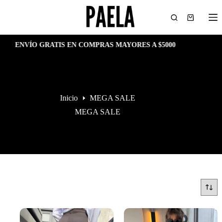
Saltar
al
Carro
contenido
de
compra
VÍO GRATIS EN COMPRAS MAYORES A $5000
EN
Inicio
MEGA SALE
MEGA SALE