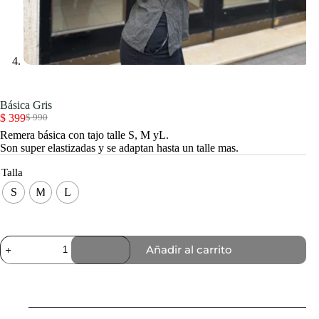
Básica Gris
$
399
$
990
El
El
Remera básica con tajo talle S, M yL.
precio
precio
Son super elastizadas y se adaptan hasta un talle mas.
original
actual
era:
es:
Talla
$ 990.
$ 399.
S
M
L
Básica
Añadir al carrito
Gris
cantidad