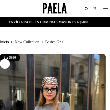
Saltar
al
Carro
contenido
de
compra
 GRATIS EN COMPRAS MAYORES A $5000
ENVÍO
Inicio
New Collection
Básica Gris
2 x $990