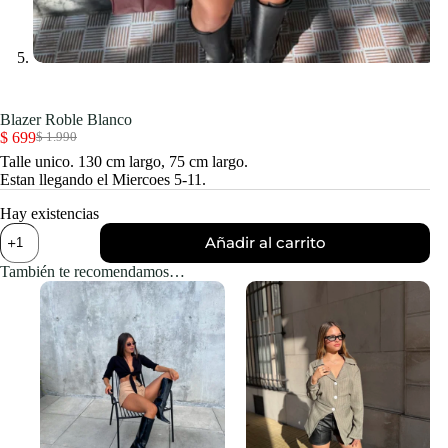
Blazer Roble Blanco
$
699
$
1.990
El
El
Talle unico. 130 cm largo, 75 cm largo.
precio
precio
Estan llegando el Miercoes 5-11.
original
actual
era:
es:
Hay existencias
$ 1.990.
$ 699.
Blazer
Añadir al carrito
Roble
Blanco
También te recomendamos…
cantidad