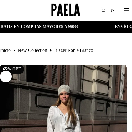
Saltar
al
Carro
contenido
de
compra
PRAS MAYORES A $5000
ENVÍO GRATIS EN COM
Inicio
New Collection
Blazer Roble Blanco
65
%
OFF