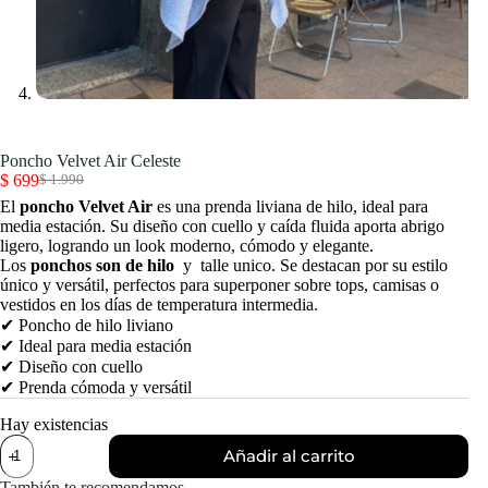
Poncho Velvet Air Celeste
$
699
$
1.990
El
El
El
poncho Velvet Air
es una prenda liviana de hilo, ideal para
precio
precio
media estación. Su diseño con cuello y caída fluida aporta abrigo
original
actual
ligero, logrando un look moderno, cómodo y elegante.
era:
es:
Los
ponchos son de hilo
y talle unico. Se destacan por su estilo
$ 1.990.
$ 699.
único y versátil, perfectos para superponer sobre tops, camisas o
vestidos en los días de temperatura intermedia.
✔ Poncho de hilo liviano
✔ Ideal para media estación
✔ Diseño con cuello
✔ Prenda cómoda y versátil
Hay existencias
Poncho
Añadir al carrito
Velvet
Air
También te recomendamos…