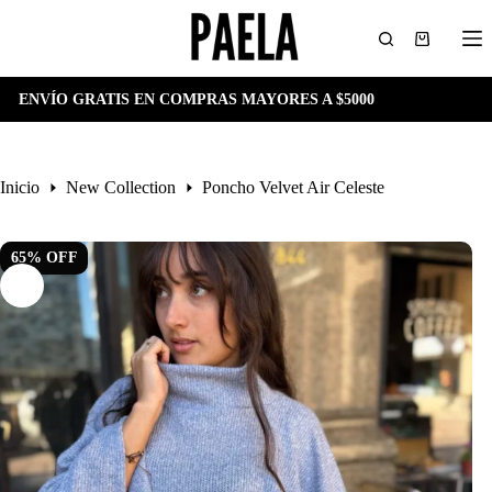
Saltar
al
Carro
contenido
de
compra
RATIS EN COMPRAS MAYORES A $5000
ENVÍO G
Inicio
New Collection
Poncho Velvet Air Celeste
65
%
OFF