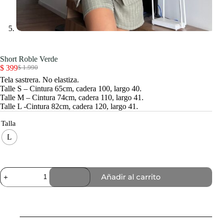
Short Roble Verde
$
399
$
1.990
El
El
Tela sastrera. No elastiza.
precio
precio
Talle S – Cintura 65cm, cadera 100, largo 40.
original
actual
Talle M – Cintura 74cm, cadera 110, largo 41.
era:
es:
Talle L -Cintura 82cm, cadera 120, largo 41.
$ 1.990.
$ 399.
Talla
L
Short
Añadir al carrito
Roble
Verde
cantidad