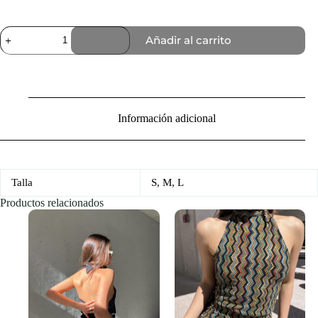
Top
Añadir al carrito
Caliza
Blanco
cantidad
Información adicional
Talla
S, M, L
Productos relacionados