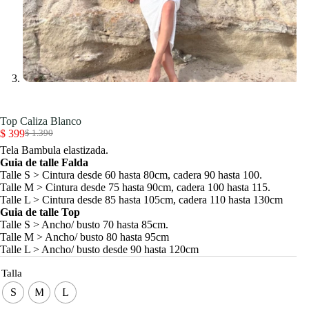
Top Caliza Blanco
$
399
$
1.390
El
El
Tela Bambula elastizada.
precio
precio
Guia de talle Falda
original
actual
Talle S > Cintura desde 60 hasta 80cm, cadera 90 hasta 100.
era:
es:
Talle M > Cintura desde 75 hasta 90cm, cadera 100 hasta 115.
$ 1.390.
$ 399.
Talle L > Cintura desde 85 hasta 105cm, cadera 110 hasta 130cm
Guia de talle Top
Talle S > Ancho/ busto 70 hasta 85cm.
Talle M > Ancho/ busto 80 hasta 95cm
Talle L > Ancho/ busto desde 90 hasta 120cm
Talla
S
M
L