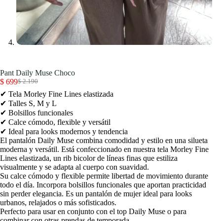
Pant Daily Muse Choco
$
699
$
2.190
El
El
✔ Tela Morley Fine Lines elastizada
precio
precio
original
actual
✔ Talles S, M y L
era:
es:
✔ Bolsillos funcionales
$ 2.190.
$ 699.
✔ Calce cómodo, flexible y versátil
✔ Ideal para looks modernos y tendencia
El pantalón Daily Muse combina comodidad y estilo en una silueta
moderna y versátil. Está confeccionado en nuestra tela Morley Fine
Lines elastizada, un rib bicolor de líneas finas que estiliza
visualmente y se adapta al cuerpo con suavidad.
Su calce cómodo y flexible permite libertad de movimiento durante
todo el día. Incorpora bolsillos funcionales que aportan practicidad
sin perder elegancia. Es un pantalón de mujer ideal para looks
urbanos, relajados o más sofisticados.
Perfecto para usar en conjunto con el top Daily Muse o para
combinar con otras prendas de temporada.