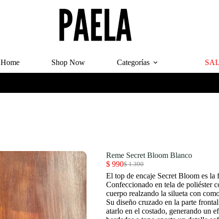
Home
Shop Now
Categorías
SA
Reme Secret Bloom Blanco
$
990
$
1.390
El
El
El top de encaje Secret Bloom es la 
precio
precio
Confeccionado en tela de poliéster co
original
actual
cuerpo realzando la silueta con como
era:
es:
Su diseño cruzado en la parte frontal 
$ 1.390.
$ 990.
atarlo en el costado, generando un e