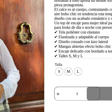
bordadas a tono aporta un detalle sof
pieza protagonista.
El calce es al cuerpo, contrastando
aire boho chic en tendencia esta tem
diseño con un acabado romántico y 
Un top de encaje para mujer ideal p
para looks de día o noche con perso
✔ Tela poliéster con elastano
✔ Elastizada y adaptable al cuerpo
✔ Diseño cruzado con lazo lateral
✔ Mangas abiertas efecto boho chic
✔ Encaje delicado con bordado a to
✔ Talles S, M y L
Talla
S
M
L
Reme
Secret
Bloom
Blanco
cantidad