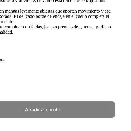
isticado y diferente, elevando esta remera de encaje a una
 con mangas levemente abiertas que aportan movimiento y ese
porada. El delicado borde de encaje en el cuello completa el
cuidado.
ara combinar con faldas, jeans o prendas de gamuza, perfecto
nalidad.
no
Añadir al carrito