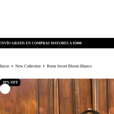
Saltar
al
contenido
MAYORES A $5000
Inicio
New Collection
Reme Secret Bloom Blanco
29
%
OFF