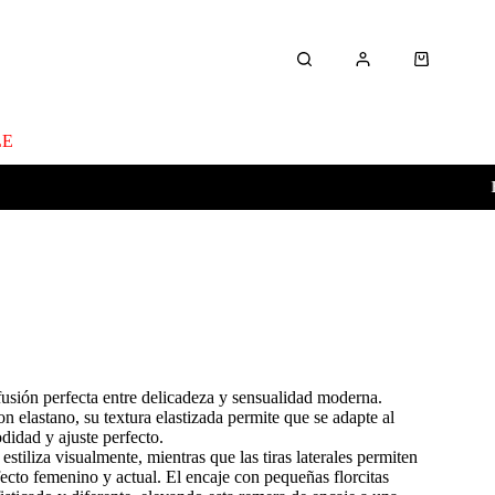
Carro
de
compra
LE
ENVÍO GRATIS EN COMPRAS 
fusión perfecta entre delicadeza y sensualidad moderna.
n elastano, su textura elastizada permite que se adapte al
didad y ajuste perfecto.
estiliza visualmente, mientras que las tiras laterales permiten
fecto femenino y actual. El encaje con pequeñas florcitas