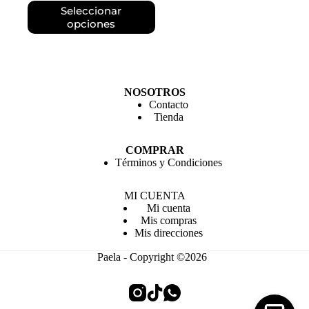
precio
precio
Este
Seleccionar
original
actual
producto
opciones
era:
es:
tiene
$ 2.790.
$ 1.990.
múltiples
variantes.
Las
opciones
NOSOTROS
se
Contacto
pueden
Tienda
elegir
en
la
COMPRAR
página
Términos y Condiciones
de
producto
MI CUENTA
Mi cuenta
Mis compras
Mis direcciones
Paela - Copyright ©2026