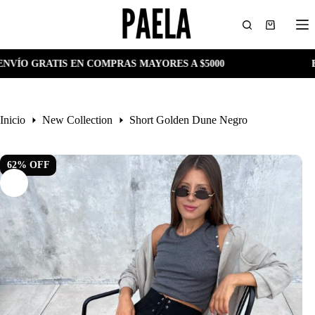
Saltar
al
Carro
contenido
de
compra
 EN COMPRAS MAYORES A $5000
ENVÍO GRATIS
Inicio
New Collection
Short Golden Dune Negro
62
%
OFF