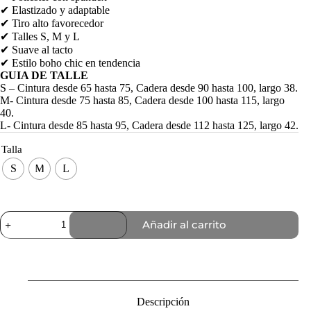
✔ Elastizado y adaptable
✔ Tiro alto favorecedor
✔ Talles S, M y L
✔ Suave al tacto
✔ Estilo boho chic en tendencia
GUIA DE TALLE
S – Cintura desde 65 hasta 75, Cadera desde 90 hasta 100, largo 38.
M- Cintura desde 75 hasta 85, Cadera desde 100 hasta 115, largo
40.
L- Cintura desde 85 hasta 95, Cadera desde 112 hasta 125, largo 42.
Talla
S
M
L
Short
Añadir al carrito
Golden
Dune
Negro
cantidad
Descripción