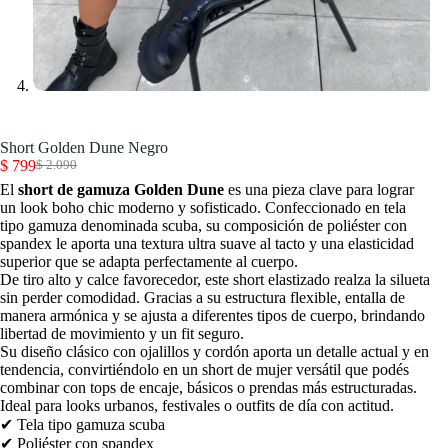
Short Golden Dune Negro
$
799
$
2.090
El
El
El
short de gamuza Golden Dune
es una pieza clave para lograr
precio
precio
un look boho chic moderno y sofisticado. Confeccionado en tela
original
actual
tipo gamuza denominada scuba, su composición de poliéster con
era:
es:
spandex le aporta una textura ultra suave al tacto y una elasticidad
$ 2.090.
$ 799.
superior que se adapta perfectamente al cuerpo.
De tiro alto y calce favorecedor, este short elastizado realza la silueta
sin perder comodidad. Gracias a su estructura flexible, entalla de
manera armónica y se ajusta a diferentes tipos de cuerpo, brindando
libertad de movimiento y un fit seguro.
Su diseño clásico con ojalillos y cordón aporta un detalle actual y en
tendencia, convirtiéndolo en un short de mujer versátil que podés
combinar con tops de encaje, básicos o prendas más estructuradas.
Ideal para looks urbanos, festivales o outfits de día con actitud.
✔ Tela tipo gamuza scuba
✔ Poliéster con spandex